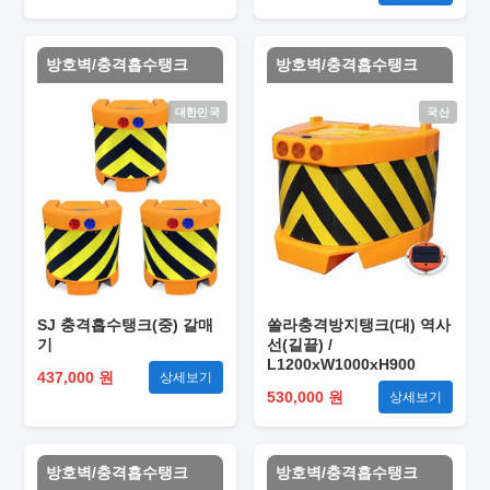
방호벽/충격흡수탱크
방호벽/충격흡수탱크
대한민국
국산
SJ 충격흡수탱크(중) 갈매
쏠라충격방지탱크(대) 역사
기
선(길끝) /
L1200xW1000xH900
437,000 원
상세보기
530,000 원
상세보기
방호벽/충격흡수탱크
방호벽/충격흡수탱크