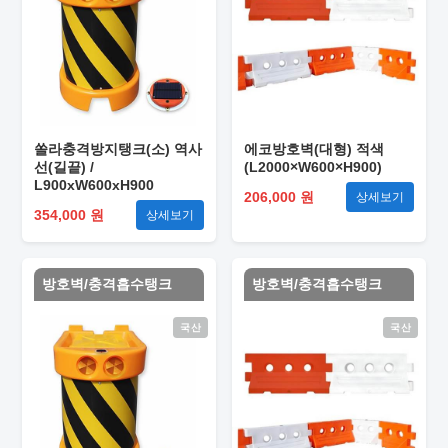
쏠라충격방지탱크(소) 역사
에코방호벽(대형) 적색
선(길끝) /
(L2000×W600×H900)
L900xW600xH900
206,000 원
상세보기
354,000 원
상세보기
방호벽/충격흡수탱크
방호벽/충격흡수탱크
국산
국산