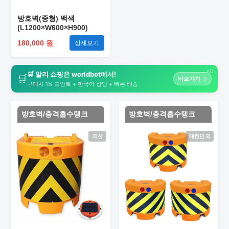
방호벽(중형) 백색
(L1200×W600×H900)
180,000 원
상세보기
AD
🛒 알리 쇼핑은 worldbot에서!
🛒
바로가기 →
구매시 1% 포인트 + 한국어 상담 + 빠른 배송
방호벽/충격흡수탱크
방호벽/충격흡수탱크
국산
대한민국