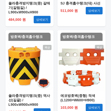
쏠라충격방지탱크(중) 갈매
SJ 충격흡수탱크(대) 사선
기(갈림길) /
511,000 원
상세보기
L900xW900xH900
484,000 원
상세보기
방호벽/충격흡수탱크
방호벽/충격흡수탱크
국산
국산
쏠라충격방지탱크(중) 역사
에코방호벽(중형) 적색
선(길끝) /
(L1200×W600×H900)
L900xW900xH900
103,000 원
상세보기