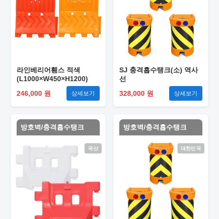
라인베리어휀스 적색
SJ 충격흡수탱크(소) 역사
(L1000×W450×H1200)
선
246,000 원
328,000 원
상세보기
상세보기
방호벽/충격흡수탱크
방호벽/충격흡수탱크
국산
대한민국