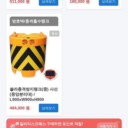
511,000 원
180,000 원
상세보기
상세보기
방호벽/충격흡수탱크
국산
쏠라충격방지탱크(중) 사선
(중앙분리대) /
L900xW900xH900
484,000 원
상세보기
AD
🎁 알리익스프레스 구매하면 포인트 적립!
🎁
바로가기 →