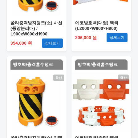
쏠라충격방지탱크(소) 사선
에코방호벽(대형) 백색
(중앙분리대) /
(L2000×W600×H900)
L900xW600xH900
206,000 원
상세보기
354,000 원
상세보기
방호벽/충격흡수탱크
방호벽/충격흡수탱크
국산
국산
쏠라충격방지탱크(소) 갈매
에코방호벽(중형) 백색