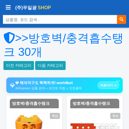
(주)우일광
SHOP
상품 검색
>>방호벽/충격흡수탱
크
30
개
이전 카테고리
다음 카테고리
AD
💎 해외직구도 똑똑하게! worldbot
💎
바로가기 →
AliExpress 상품 검색 + 포인트 적립 + 안전결제
방호벽/충격흡수탱크
방호벽/충격흡수탱크
국산
국산