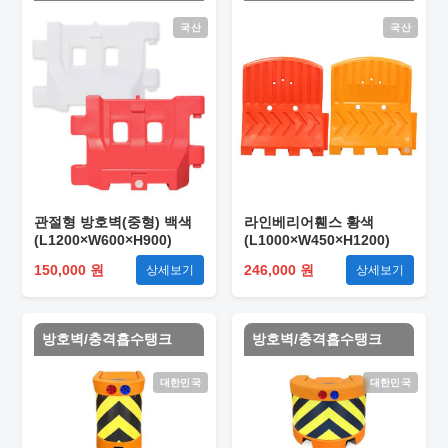
국산
국산
관절형 방호벽(중형) 백색
라인베리어휀스 황색
(L1200×W600×H900)
(L1000×W450×H1200)
150,000 원
246,000 원
상세보기
상세보기
방호벽/충격흡수탱크
방호벽/충격흡수탱크
대한민국
대한민국