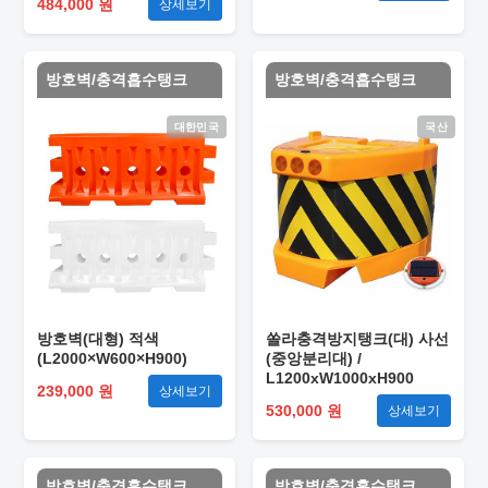
484,000 원
상세보기
방호벽/충격흡수탱크
방호벽/충격흡수탱크
대한민국
국산
방호벽(대형) 적색
쏠라충격방지탱크(대) 사선
(L2000×W600×H900)
(중앙분리대) /
L1200xW1000xH900
239,000 원
상세보기
530,000 원
상세보기
방호벽/충격흡수탱크
방호벽/충격흡수탱크