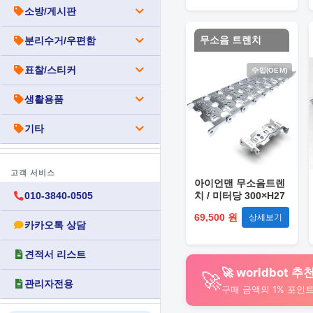
소방/게시판
무소음 트렌치
분리수거/우편함
표찰/스티커
수입(OEM)
생활용품
기타
고객 서비스
아이언맨 무소음트렌
치 / 미터당 300×H27
010-3840-0505
69,500 원
상세보기
카카오톡 상담
견적서 리스트
🚀 worldbot
🚀
관리자전용
구매 금액의 1% 포인