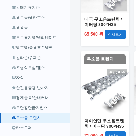
갈매기표지판
경고등/윙카호스
태극 무소음트렌치 /
미터당 300×H35
경광등
65,500 원
상세보기
도로표지병/델리네이트
방호벽/충격흡수탱크
칼라콘/슈퍼콘
무소음 트렌치
조립식드럼/휀스
수입(OEM)
자석
안전용품용 반사지
경계블록/안내커버
무단횡단금지휀스
무소음 트렌치
아이언맨 무소음트렌
치 / 미터당 300×H35
카스토퍼
71,000 원
상세보기