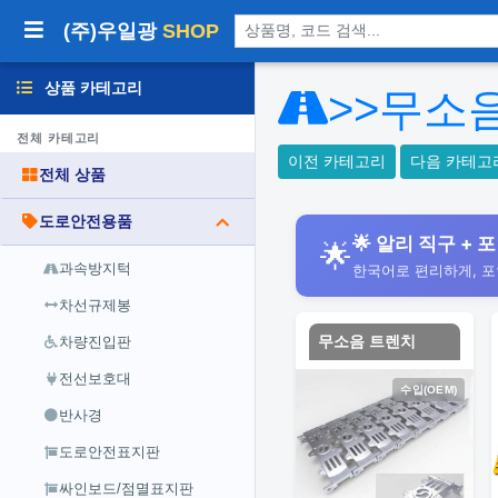
상품 검색
(주)우일광
SHOP
상품 카테고리
>>무소
전체 카테고리
이전 카테고리
다음 카테고
전체 상품
도로안전용품
🌟 알리 직구 + 포
🌟
과속방지턱
한국어로 편리하게, 
차선규제봉
무소음 트렌치
차량진입판
전선보호대
수입(OEM)
반사경
도로안전표지판
싸인보드/점멸표지판