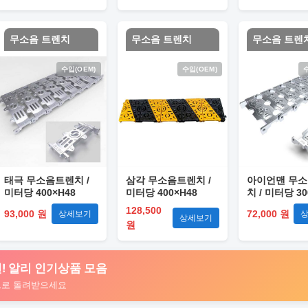
무소음 트렌치
무소음 트렌치
무소음 트렌
수입(OEM)
수입(OEM)
태극 무소음트렌치 /
삼각 무소음트렌치 /
아이언맨 무
미터당 400×H48
미터당 400×H48
치 / 미터당 30
128,500
93,000 원
72,000 원
상세보기
상세보기
원
 추천! 알리 인기상품 모음
트로 돌려받으세요