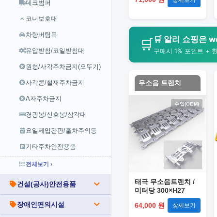
데크범퍼
코너보호대
차량버팀목
🛒 알리 쇼핑은 wo
🛒
구매시 1% 포인트 + 
유압받침/코일받침대
원형/사각주차금지(오뚜기)
무소음 트렌치
사각콘/철재주차금지
A자주차금지
수입(OEM)
경광봉/신호봉/삼각대
요일제입간판/출차주의등
기타주차안전용품
전체보기 ›
태극 무소음트렌치 /
건설(공사)안전용품
미터당 300×H27
장애인편의시설
64,000 원
상세보기