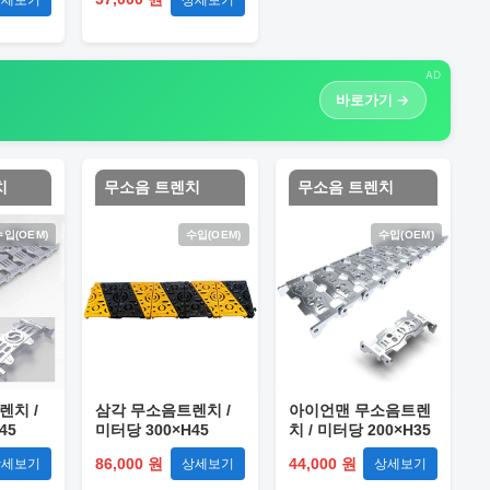
AD
바로가기 →
치
무소음 트렌치
무소음 트렌치
수입(OEM)
수입(OEM)
수입(OEM)
렌치 /
삼각 무소음트렌치 /
아이언맨 무소음트렌
45
미터당 300×H45
치 / 미터당 200×H35
86,000 원
44,000 원
상세보기
상세보기
상세보기