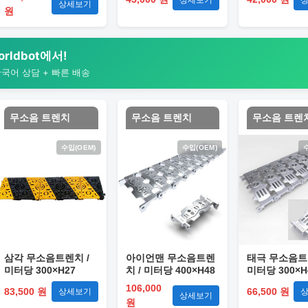
상세보기
원
rldbot에서!
한국어 상담 + 빠른 배송
무소음 트렌치
무소음 트렌치
무소음 트렌
수입(OEM)
수입(OEM)
삼각 무소음트렌치 /
아이언맨 무소음트렌
태극 무소음트
미터당 300×H27
치 / 미터당 400×H48
미터당 300×H
106,000
83,500 원
66,500 원
상세보기
상세보기
원