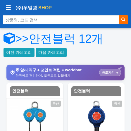
(주)우일광
SHOP
상품 검색
>>안전블럭
12
개
이전 카테고리
다음 카테고리
AD
🌟 알리 직구 + 포인트 적립 = worldbot
🌟
바로가기 →
한국어로 편리하게, 포인트로 알뜰하게
안전블럭
안전블럭
국산
국산