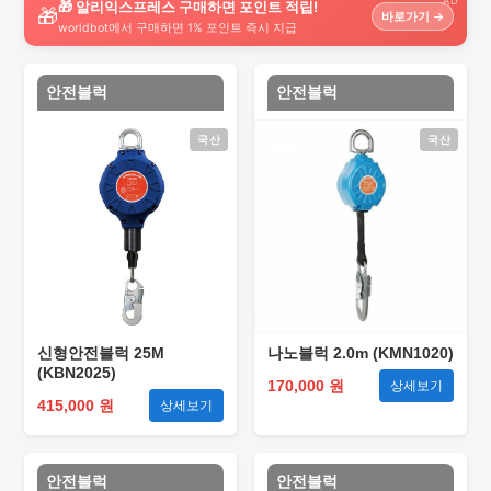
AD
🎁 알리익스프레스 구매하면 포인트 적립!
🎁
바로가기 →
worldbot에서 구매하면 1% 포인트 즉시 지급
안전블럭
안전블럭
국산
국산
신형안전블럭 25M
나노블럭 2.0m (KMN1020)
(KBN2025)
170,000 원
상세보기
415,000 원
상세보기
안전블럭
안전블럭