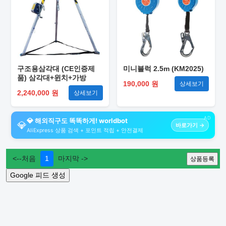
구조용삼각대 (CE인증제
미니블럭 2.5m (KM2025)
품) 삼각대+윈치+가방
190,000 원
상세보기
2,240,000 원
상세보기
AD
💎 해외직구도 똑똑하게! worldbot
💎
바로가기 →
AliExpress 상품 검색 + 포인트 적립 + 안전결제