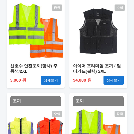
중국
수입
신호수 안전조끼(망사) 주
아이더 프리미엄 조끼 / 멀
황색/2XL
티가드(블랙) 2XL
3,000 원
54,000 원
상세보기
상세보기
조끼
조끼
수입
중국