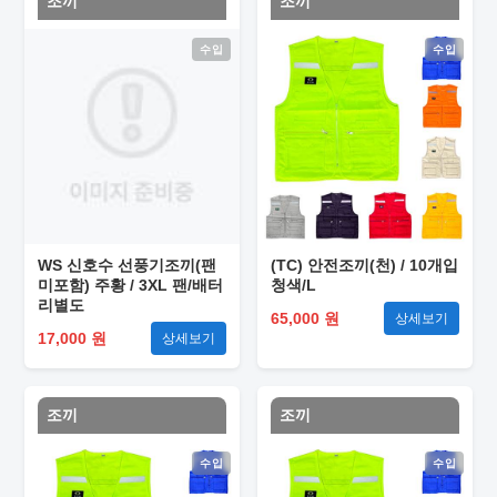
조끼
조끼
수입
수입
WS 신호수 선풍기조끼(팬
(TC) 안전조끼(천) / 10개입
미포함) 주황 / 3XL 팬/배터
청색/L
리별도
65,000 원
상세보기
17,000 원
상세보기
조끼
조끼
수입
수입