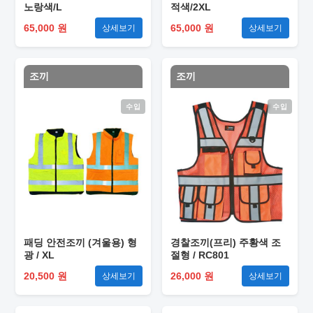
노랑색/L
적색/2XL
65,000 원
65,000 원
상세보기
상세보기
조끼
조끼
수입
수입
패딩 안전조끼 (겨울용) 형
경찰조끼(프리) 주황색 조
광 / XL
절형 / RC801
20,500 원
26,000 원
상세보기
상세보기