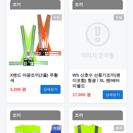
조끼
조끼
수입
수입
X밴드 야광조끼(2줄) 주황
WS 신호수 선풍기조끼(팬
색
미포함) 형광 / XL 팬/배터
리별도
3,200 원
상세보기
17,000 원
상세보기
조끼
조끼
수입
중국