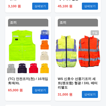
3,100 원
45,100 원
상세보기
상세보기
조끼
조끼
수입
수입
(TC) 안전조끼(천) / 10개입
WS 신호수 선풍기조끼 세
회색/XL
트(팬포함) 형광 / 3XL 배터
리별도
65,000 원
상세보기
31,000 원
상세보기