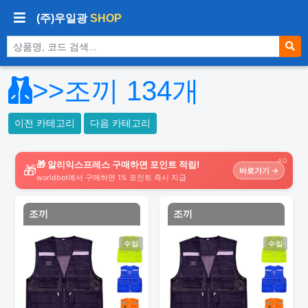
(주)우일광
SHOP
상품 검색
>>조끼
134
개
이전 카테고리
다음 카테고리
AD
🎁 알리익스프레스 구매하면 포인트 적립!
🎁
바로가기 →
worldbot에서 구매하면 1% 포인트 즉시 지급
조끼
조끼
수입
수입