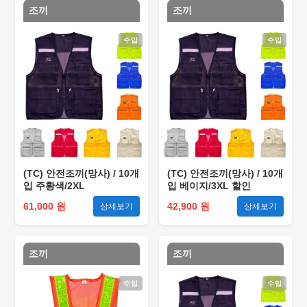
조끼
조끼
수입
수입
(TC) 안전조끼(망사) / 10개
(TC) 안전조끼(망사) / 10개
입 주황색/2XL
입 베이지/3XL 할인
61,000 원
42,900 원
상세보기
상세보기
조끼
조끼
수입
수입