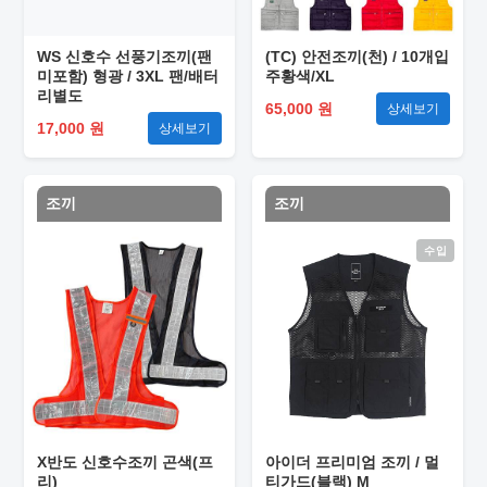
WS 신호수 선풍기조끼(팬
(TC) 안전조끼(천) / 10개입
미포함) 형광 / 3XL 팬/배터
주황색/XL
리별도
65,000 원
상세보기
17,000 원
상세보기
조끼
조끼
수입
X반도 신호수조끼 곤색(프
아이더 프리미엄 조끼 / 멀
리)
티가드(블랙) M