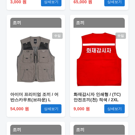
3,000 원
65,000 원
상세보기
상세보기
조끼
조끼
수입
수입
아이더 프리미엄 조끼 / 어
화재감시자 인쇄형 / (TC)
반스카우트(브라운) L
안전조끼(천) 적색 / 2XL
54,000 원
9,000 원
상세보기
상세보기
조끼
조끼