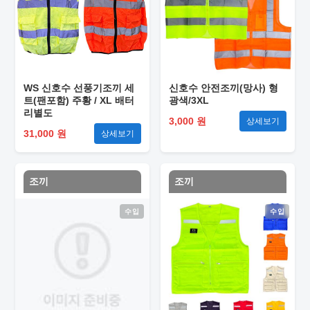
WS 신호수 선풍기조끼 세
신호수 안전조끼(망사) 형
트(팬포함) 주황 / XL 배터
광색/3XL
리별도
3,000 원
상세보기
31,000 원
상세보기
조끼
조끼
수입
수입