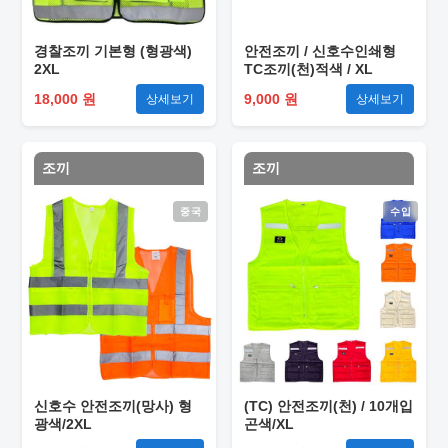
경찰조끼 기본형 (형광색)
안전조끼 / 신호수인쇄형
2XL
TC조끼(천)적색 / XL
18,000 원
9,000 원
상세보기
상세보기
조끼
조끼
중국
수입
신호수 안전조끼(망사) 형
(TC) 안전조끼(천) / 10개입
광색/2XL
곤색/XL