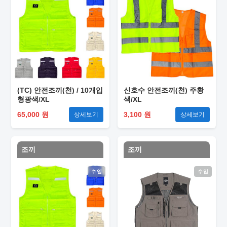
(TC) 안전조끼(천) / 10개입
신호수 안전조끼(천) 주황
형광색/XL
색/XL
65,000 원
3,100 원
상세보기
상세보기
조끼
조끼
수입
수입