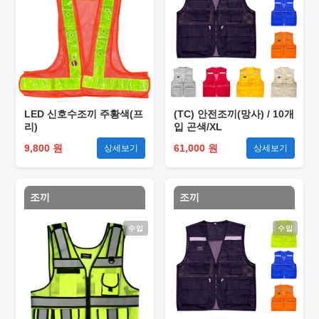
LED 신호수조끼 주황색(프
(TC) 안전조끼(망사) / 10개
리)
입 곤색/XL
9,800 원
61,000 원
상세보기
상세보기
조끼
조끼
수입
수입