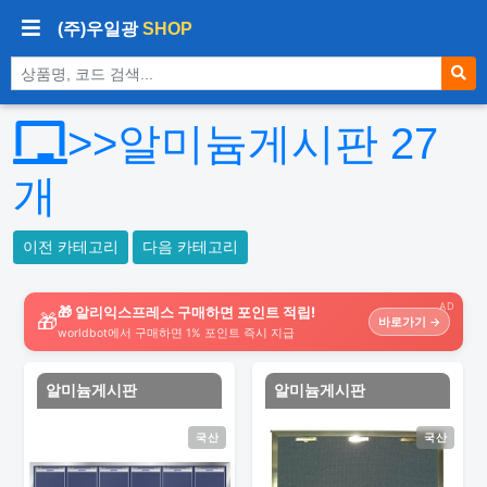
(주)우일광
SHOP
상품 검색
>>알미늄게시판
27
개
이전 카테고리
다음 카테고리
AD
🎁 알리익스프레스 구매하면 포인트 적립!
🎁
바로가기 →
worldbot에서 구매하면 1% 포인트 즉시 지급
알미늄게시판
알미늄게시판
국산
국산