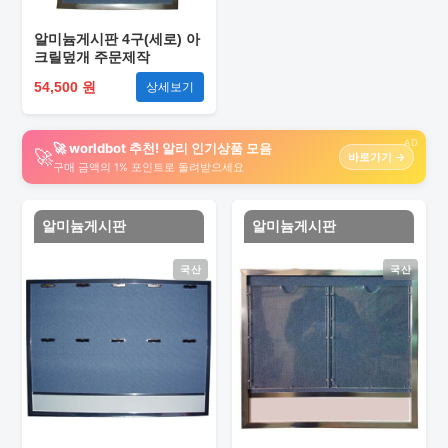
알미늄게시판 4구(세로) 아
크릴덮개 주문제작
54,500 원
상세보기
AD
🚀 worldbot 추천! 알리 인기상품 모음
🚀
바로가기 →
구매 금액의 1% 포인트로 돌려받으세요
알미늄게시판
알미늄게시판
국산
국산